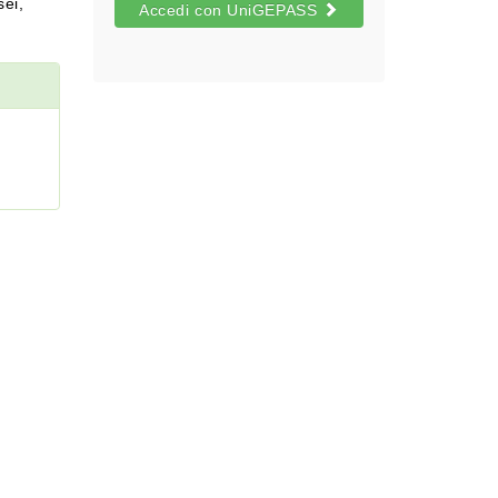
sei,
Accedi con UniGEPASS