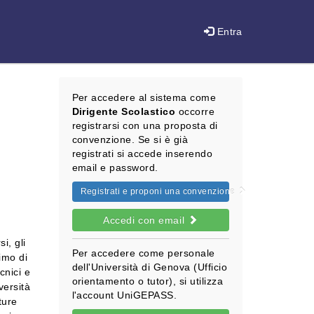
Entra
Per accedere al sistema come
Dirigente Scolastico
occorre
registrarsi con una proposta di
convenzione. Se si è già
registrati si accede inserendo
email e password.
Registrati e proponi una convenzione
Accedi con email
i, gli
Per accedere come personale
imo di
dell'Università di Genova (Ufficio
ecnici e
orientamento o tutor), si utilizza
iversità
l'account UniGEPASS.
ture